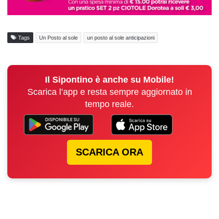
Tags
Un Posto al sole
un posto al sole anticipazioni
Il Sipontino è anche su Mobile!
Scarica l’app e resta sempre aggiornato in
tempo reale.
SCARICA ORA