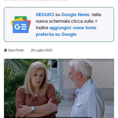
SEGUICI
su
Google News
: nella
nuova schermata clicca sulla ⭐
Inoltre
aggiungici come fonte
preferita su Google
Sara Fonte
28 Luglio 2025