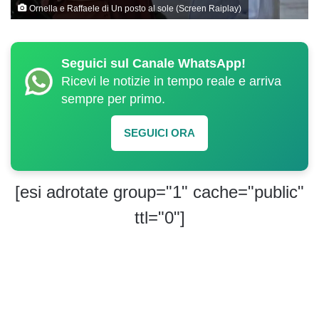
Ornella e Raffaele di Un posto al sole (Screen Raiplay)
Seguici sul Canale WhatsApp!
Ricevi le notizie in tempo reale e arriva
sempre per primo.
SEGUICI ORA
[esi adrotate group="1" cache="public"
ttl="0"]