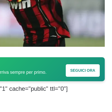
SEGUICI ORA
arriva sempre per primo.
"1" cache="public" ttl="0"]