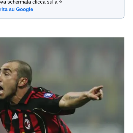
ova schermata clicca sulla ⭐
rita su Google