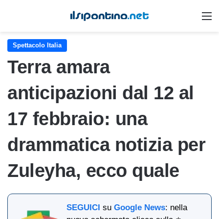
M
Spettacolo Italia
Terra amara
anticipazioni dal 12 al
17 febbraio: una
drammatica notizia per
Zuleyha, ecco quale
SEGUICI
su
Google News
: nella