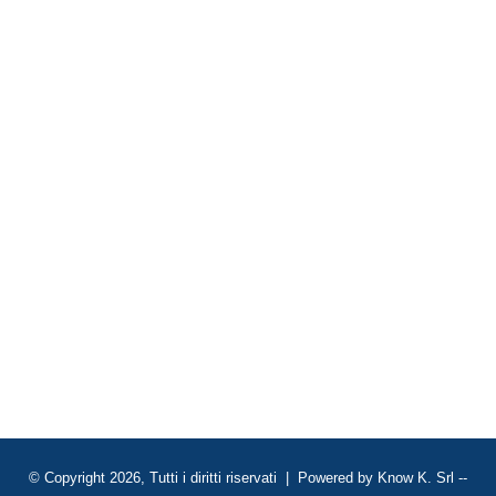
© Copyright 2026, Tutti i diritti riservati | Powered by
Know K. Srl
--