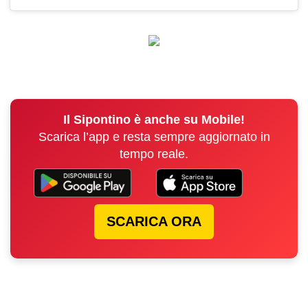
Il Sipontino è anche su Mobile!
Scarica l’app e resta sempre aggiornato in
tempo reale.
SCARICA ORA