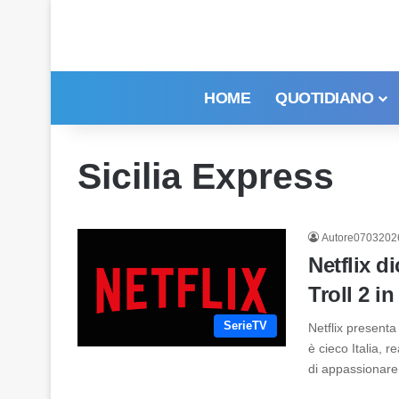
HOME
QUOTIDIANO
Sicilia Express
Autore0703202
Netflix d
Troll 2 in
SerieTV
Netflix presenta
è cieco Italia, 
di appassionare 