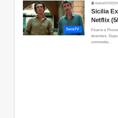
Autore0703202
Sicilia E
Netflix (5
SerieTV
Ficarra e Picone
dicembre. Dopo i
commedia…