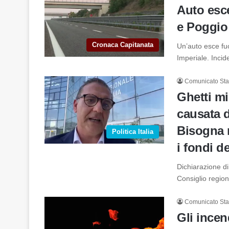
Auto esce
e Poggio 
Cronaca Capitanata
Un’auto esce fuo
Imperiale. Inci
Comunicato St
Ghetti mi
causata d
Bisogna m
Politica Italia
i fondi d
Dichiarazione d
Consiglio region
Comunicato St
Gli incen