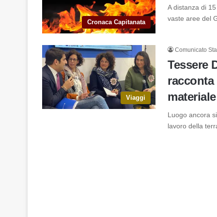
A distanza di 15
vaste aree del 
Cronaca Capitanata
Comunicato St
Tessere D
racconta 
materiale
Viaggi
Luogo ancora sile
lavoro della ter