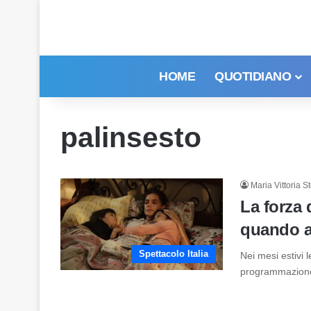
HOME
QUOTIDIANO
palinsesto
Maria Vittoria St
La forza 
quando a
Spettacolo Italia
Nei mesi estivi l
programmazione. I