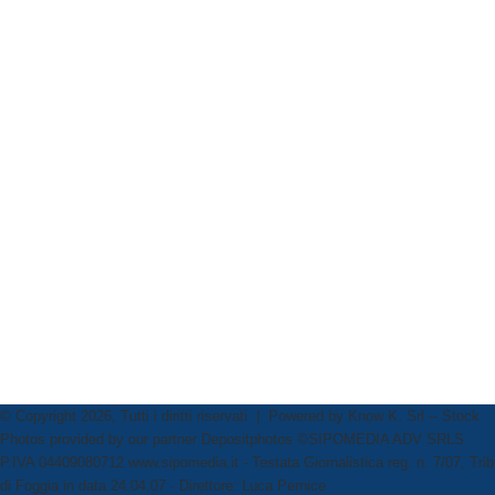
© Copyright 2026, Tutti i diritti riservati | Powered by
Know K. Srl
-- Stock
Photos provided by our partner
Depositphotos
©SIPOMEDIA ADV SRLS
P.IVA 04409080712 www.sipomedia.it - Testata Giornalistica reg. n. 7/07, Trib
di Foggia in data 24.04.07 - Direttore: Luca Pernice