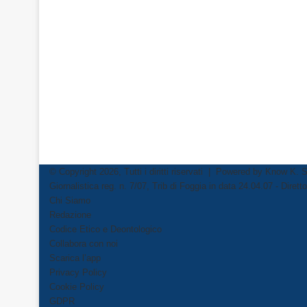
© Copyright 2026, Tutti i diritti riservati | Powered by
Know K. S
Giornalistica reg. n. 7/07, Trib di Foggia in data 24.04.07 - Dire
Chi Siamo
Redazione
Codice Etico e Deontologico
Collabora con noi
Scarica l’app
Privacy Policy
Cookie Policy
GDPR