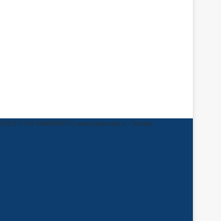
LS P.IVA 04409080712 www.sipomedia.it - Testata