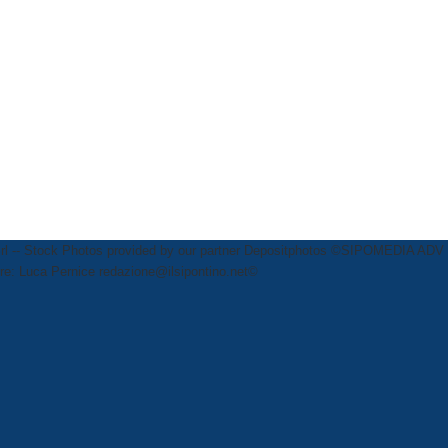
rl
-- Stock Photos provided by our partner
Depositphotos
©SIPOMEDIA ADV SR
ttore: Luca Pernice redazione@ilsipontino.net©