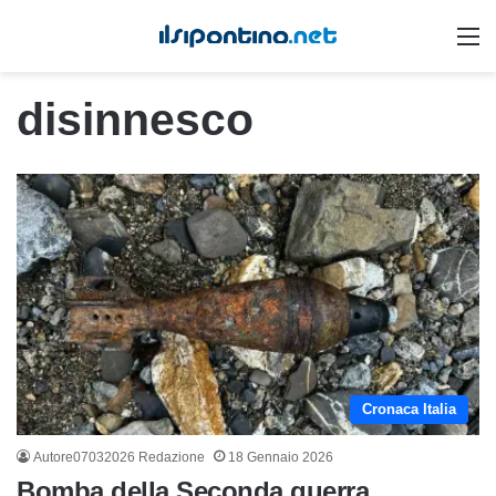
M
disinnesco
Cronaca Italia
Autore07032026 Redazione
18 Gennaio 2026
Bomba della Seconda guerra