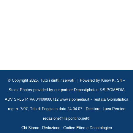
© Copyright 2026, Tutti i diritti riservati | Powered by
Know K. Srl
--
Stock Photos provided by our partner
Depositphotos
©SIPOMEDIA
ADV SRLS P.IVA 04409080712 www.sipomedia.it - Testata Giornalistica
reg. n. 7/07, Trib di Foggia in data 24.04.07 - Direttore: Luca Pernice
redazione@ilsipontino.net©
Chi Siamo
Redazione
Codice Etico e Deontologico