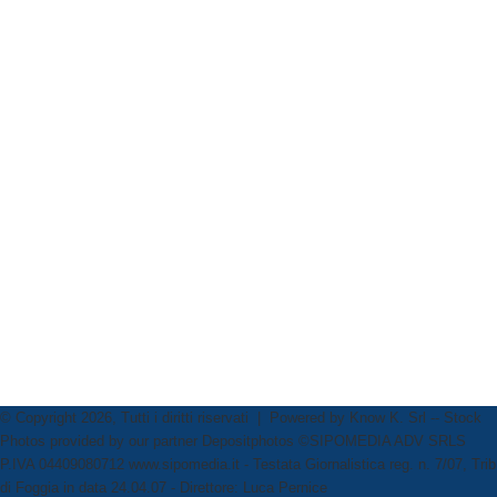
© Copyright 2026, Tutti i diritti riservati | Powered by
Know K. Srl
-- Stock
Photos provided by our partner
Depositphotos
©SIPOMEDIA ADV SRLS
P.IVA 04409080712 www.sipomedia.it - Testata Giornalistica reg. n. 7/07, Trib
di Foggia in data 24.04.07 - Direttore: Luca Pernice