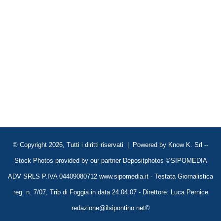
© Copyright 2026, Tutti i diritti riservati | Powered by
Know K. Srl
--
Stock Photos provided by our partner
Depositphotos
©SIPOMEDIA
ADV SRLS P.IVA 04409080712 www.sipomedia.it - Testata Giornalistica
reg. n. 7/07, Trib di Foggia in data 24.04.07 - Direttore: Luca Pernice
redazione@ilsipontino.net©