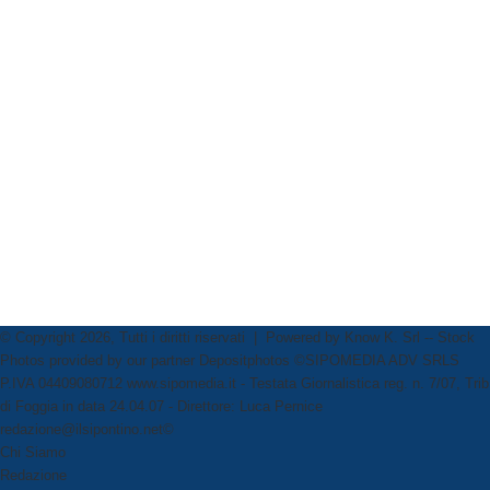
© Copyright 2026, Tutti i diritti riservati | Powered by
Know K. Srl
-- Stock
Photos provided by our partner
Depositphotos
©SIPOMEDIA ADV SRLS
P.IVA 04409080712 www.sipomedia.it - Testata Giornalistica reg. n. 7/07, Trib
di Foggia in data 24.04.07 - Direttore: Luca Pernice
redazione@ilsipontino.net©
Chi Siamo
Redazione