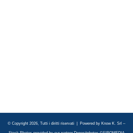
© Copyright 2026, Tutti i diritti riservati | Powered by
Know K. Srl
--
Stock Photos provided by our partner
Depositphotos
©SIPOMEDIA