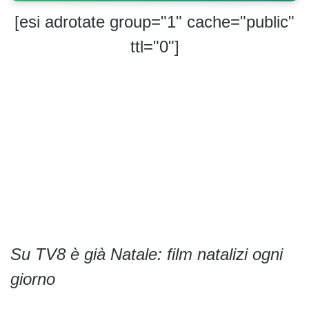
[esi adrotate group="1" cache="public"
ttl="0"]
Su TV8 è già Natale: film natalizi ogni
giorno