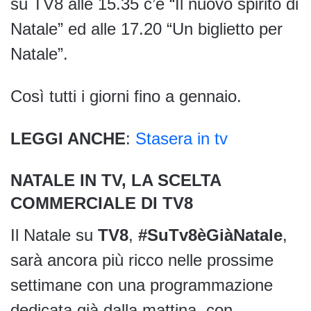
su TV8 alle 15.35 c’è “Il nuovo spirito di
Natale” ed alle 17.20 “Un biglietto per
Natale”.
Così tutti i giorni fino a gennaio.
LEGGI ANCHE
:
Stasera in tv
NATALE IN TV, LA SCELTA
COMMERCIALE DI TV8
Il Natale su
TV8
,
#SuTv8èGiàNatale
,
sarà ancora più ricco nelle prossime
settimane con una programmazione
dedicata già dalla mattina, con