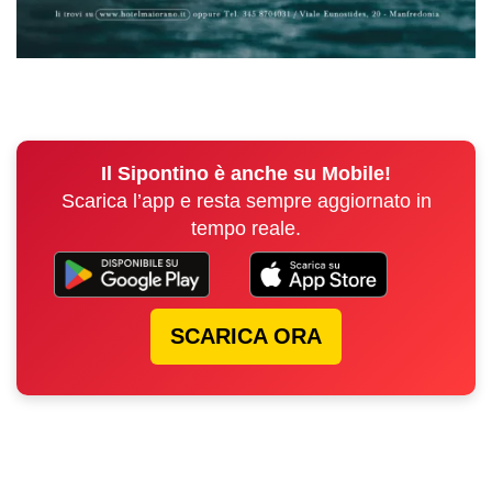
Il Sipontino è anche su Mobile!
Scarica l’app e resta sempre aggiornato in
tempo reale.
SCARICA ORA