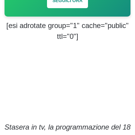
SEGUICI ORA
[esi adrotate group="1" cache="public"
ttl="0"]
Stasera in tv, la programmazione del 18