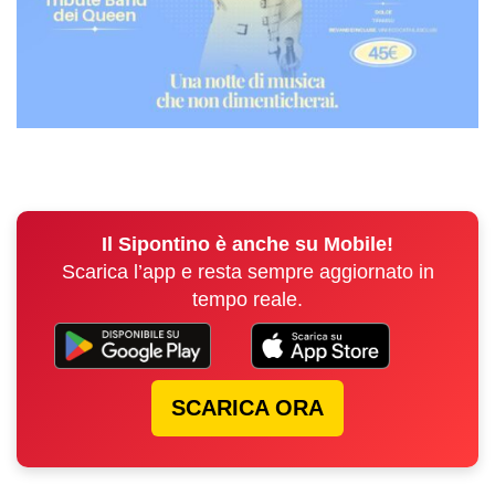
Il Sipontino è anche su Mobile!
Scarica l’app e resta sempre aggiornato in
tempo reale.
SCARICA ORA