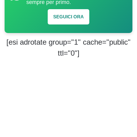
sempre per primo.
SEGUICI ORA
[esi adrotate group="1" cache="public"
ttl="0"]