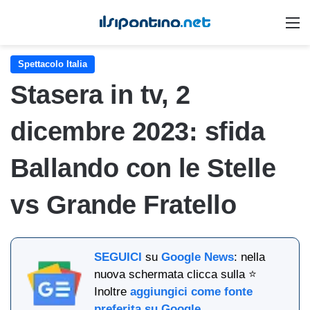
M
Spettacolo Italia
Stasera in tv, 2
dicembre 2023: sfida
Ballando con le Stelle
vs Grande Fratello
SEGUICI
su
Google News
: nella
nuova schermata clicca sulla ⭐
Inoltre
aggiungici come fonte
preferita su Google