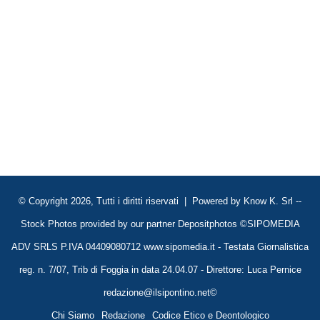
© Copyright 2026, Tutti i diritti riservati | Powered by
Know K. Srl
--
Stock Photos provided by our partner
Depositphotos
©SIPOMEDIA
ADV SRLS P.IVA 04409080712 www.sipomedia.it - Testata Giornalistica
reg. n. 7/07, Trib di Foggia in data 24.04.07 - Direttore: Luca Pernice
redazione@ilsipontino.net©
Chi Siamo
Redazione
Codice Etico e Deontologico