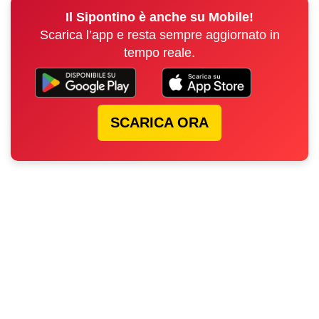
Il Sipontino è anche su Mobile!
Scarica l’app e resta sempre aggiornato in
tempo reale.
SCARICA ORA