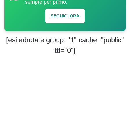
sempre per primo.
SEGUICI ORA
[esi adrotate group="1" cache="public"
ttl="0"]