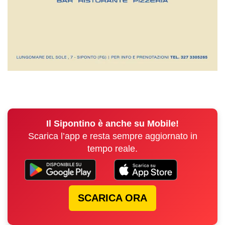
Il Sipontino è anche su Mobile!
Scarica l’app e resta sempre aggiornato in
tempo reale.
SCARICA ORA