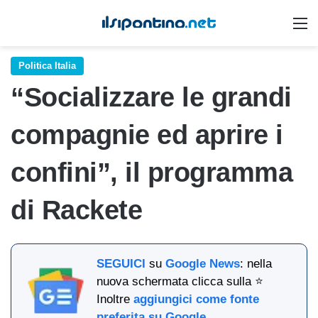
M
Politica Italia
“Socializzare le grandi
compagnie ed aprire i
confini”, il programma
di Rackete
SEGUICI
su
Google News
: nella
nuova schermata clicca sulla ⭐
Inoltre
aggiungici come fonte
preferita su Google