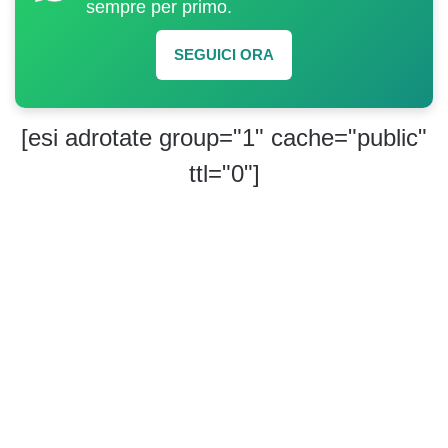
sempre per primo.
SEGUICI ORA
[esi adrotate group="1" cache="public"
ttl="0"]