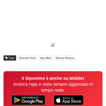
Tags
Giovanni Terzi
Ilary Blasi
Simona Ventura
Il Sipontino è anche su Mobile!
Scarica l’app e resta sempre aggiornato in
tempo reale.