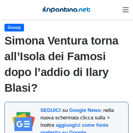
M
Gossip
Simona Ventura torna
all’Isola dei Famosi
dopo l’addio di Ilary
Blasi?
SEGUICI
su
Google News
: nella
nuova schermata clicca sulla ⭐
Inoltre
aggiungici come fonte
preferita su Google