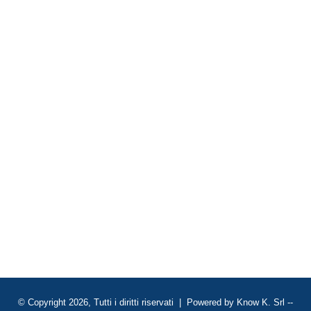
© Copyright 2026, Tutti i diritti riservati | Powered by
Know K. Srl
--