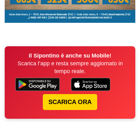
Il Sipontino è anche su Mobile!
Scarica l’app e resta sempre aggiornato in
tempo reale.
SCARICA ORA