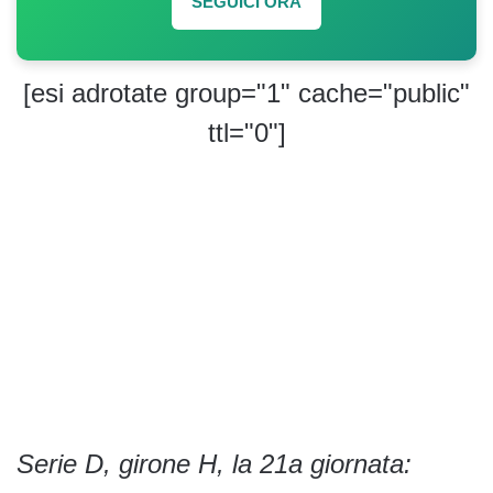
SEGUICI ORA
[esi adrotate group="1" cache="public"
ttl="0"]
Serie D, girone H, la 21a giornata: