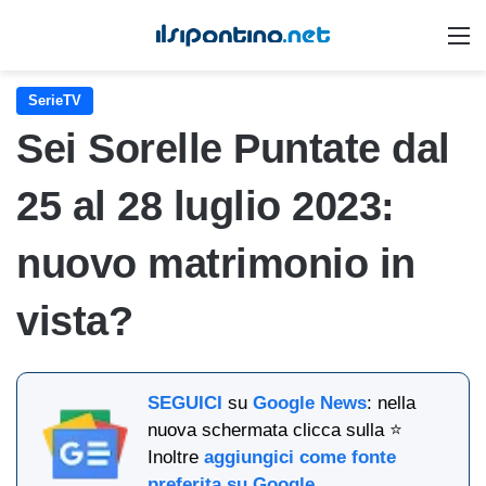
M
SerieTV
Sei Sorelle Puntate dal
25 al 28 luglio 2023:
nuovo matrimonio in
vista?
SEGUICI
su
Google News
: nella
nuova schermata clicca sulla ⭐
Inoltre
aggiungici come fonte
preferita su Google