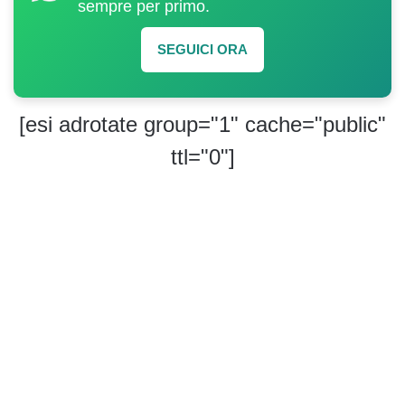
sempre per primo.
SEGUICI ORA
[esi adrotate group="1" cache="public"
ttl="0"]