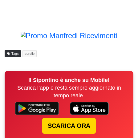
Tags
sorelle
Il Sipontino è anche su Mobile!
Scarica l’app e resta sempre aggiornato in
tempo reale.
SCARICA ORA