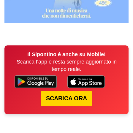
Il Sipontino è anche su Mobile!
Scarica l’app e resta sempre aggiornato in
tempo reale.
SCARICA ORA