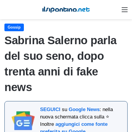
M
Gossip
Sabrina Salerno parla
del suo seno, dopo
trenta anni di fake
news
SEGUICI
su
Google News
: nella
nuova schermata clicca sulla ⭐
Inoltre
aggiungici come fonte
preferita su Google