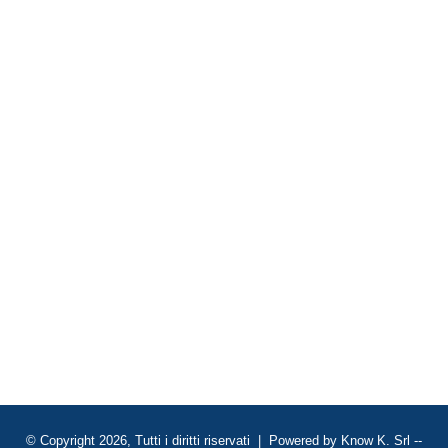
© Copyright 2026, Tutti i diritti riservati | Powered by
Know K. Srl
--