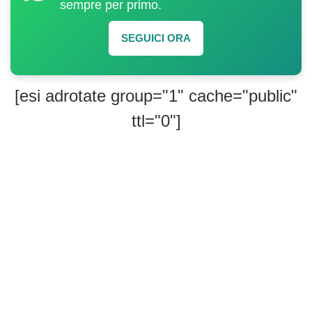
sempre per primo.
SEGUICI ORA
[esi adrotate group="1" cache="public"
ttl="0"]