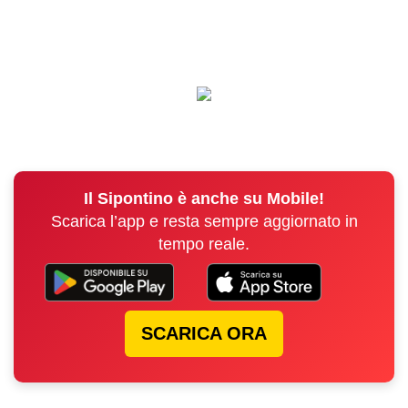
Il Sipontino è anche su Mobile!
Scarica l’app e resta sempre aggiornato in
tempo reale.
SCARICA ORA