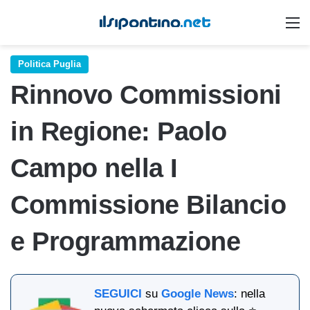
M
Politica Puglia
Rinnovo Commissioni
in Regione: Paolo
Campo nella I
Commissione Bilancio
e Programmazione
SEGUICI
su
Google News
: nella