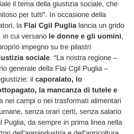
iale il tema della giustizia sociale, che
toso per tutti”. In occasione della
tori, la
Flai Cgil Puglia
lancia un grido
o in cui versano
le donne e gli uomini
,
roprio impegno su tre pilastri
iustizia sociale
. “La nostra regione –
rio generale della Flai Cgil Puglia –
giustizie: il
caporalato, lo
ottopagato, la mancanza di tutele e
ora nei campi o nei trasformati alimentari
isumane, senza orari certi, senza salario
gil Puglia, da sempre in prima linea nella
ttori dell’agroindustria e dell’agricoltura,