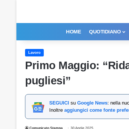
HOME
QUOTIDIANO
Lavoro
Primo Maggio: “Ridar
pugliesi”
SEGUICI
su
Google News
: nella nu
Inoltre
aggiungici come fonte prefe
Comunicato Stampa
30 Aprile 2025