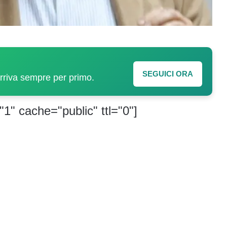
SEGUICI ORA
arriva sempre per primo.
"1" cache="public" ttl="0"]