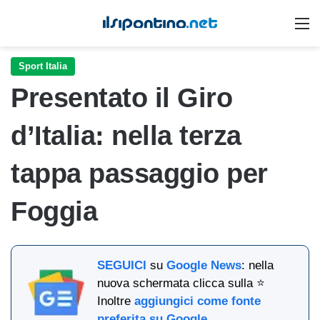
M
Sport Italia
Presentato il Giro
d’Italia: nella terza
tappa passaggio per
Foggia
SEGUICI
su
Google News
: nella
nuova schermata clicca sulla ⭐
Inoltre
aggiungici come fonte
preferita su Google