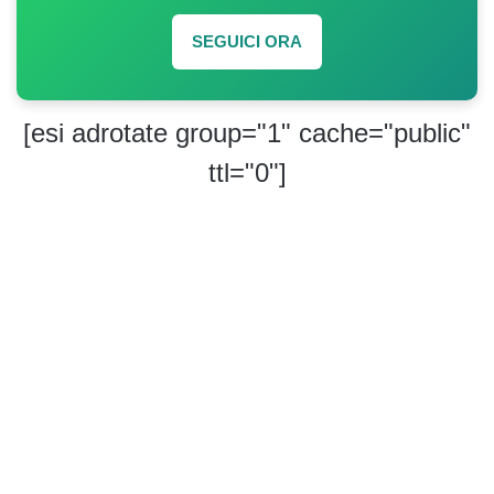
SEGUICI ORA
[esi adrotate group="1" cache="public"
ttl="0"]