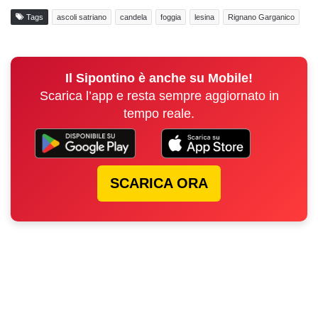
Tags
ascoli satriano
candela
foggia
lesina
Rignano Garganico
Il Sipontino è anche su Mobile!
Scarica l’app e resta sempre aggiornato in
tempo reale.
SCARICA ORA