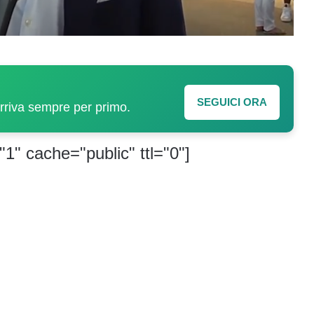
SEGUICI ORA
arriva sempre per primo.
"1" cache="public" ttl="0"]