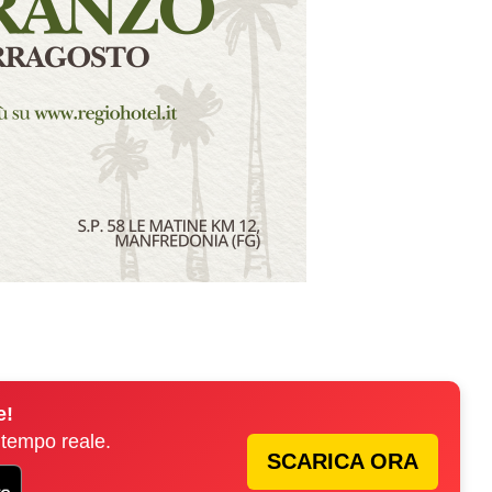
e!
 tempo reale.
SCARICA ORA