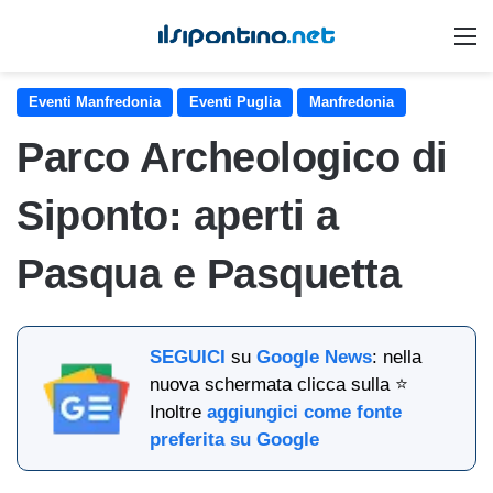
M
Eventi Manfredonia
Eventi Puglia
Manfredonia
Parco Archeologico di
Siponto: aperti a
Pasqua e Pasquetta
SEGUICI
su
Google News
: nella
nuova schermata clicca sulla ⭐
Inoltre
aggiungici come fonte
preferita su Google