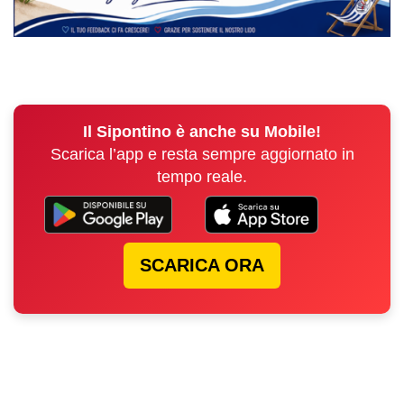
Il Sipontino è anche su Mobile!
Scarica l’app e resta sempre aggiornato in
tempo reale.
SCARICA ORA