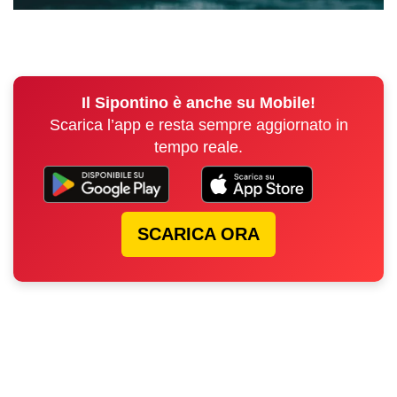
Il Sipontino è anche su Mobile!
Scarica l’app e resta sempre aggiornato in
tempo reale.
SCARICA ORA