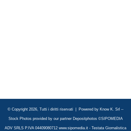
© Copyright 2026, Tutti i diritti riservati | Powered by
Know K. Srl
--
Stock Photos provided by our partner
Depositphotos
©SIPOMEDIA
ADV SRLS P.IVA 04409080712 www.sipomedia.it - Testata Giornalistica