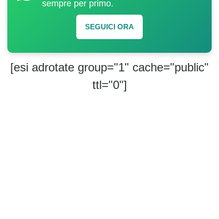
sempre per primo.
SEGUICI ORA
[esi adrotate group="1" cache="public"
ttl="0"]