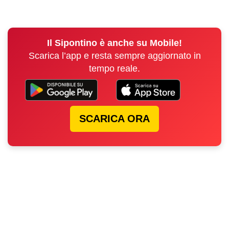
Il Sipontino è anche su Mobile!
Scarica l’app e resta sempre aggiornato in
tempo reale.
SCARICA ORA