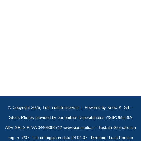
© Copyright 2026, Tutti i diritti riservati | Powered by
Know K. Srl
--
Stock Photos provided by our partner
Depositphotos
©SIPOMEDIA
ADV SRLS P.IVA 04409080712 www.sipomedia.it - Testata Giornalistica
reg. n. 7/07, Trib di Foggia in data 24.04.07 - Direttore: Luca Pernice