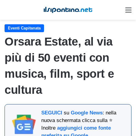
M
Eventi Capitanata
Orsara Estate, al via
più di 50 eventi con
musica, film, sport e
cultura
SEGUICI
su
Google News
: nella
nuova schermata clicca sulla ⭐
Inoltre
aggiungici come fonte
preferita su Google