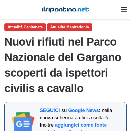
M
Attualità Capitanata
Attualità Manfredonia
Nuovi rifiuti nel Parco
Nazionale del Gargano
scoperti da ispettori
civilis a cavallo
SEGUICI
su
Google News
: nella
nuova schermata clicca sulla ⭐
Inoltre
aggiungici come fonte