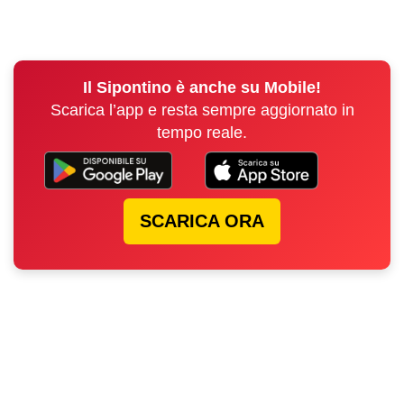
Il Sipontino è anche su Mobile!
Scarica l’app e resta sempre aggiornato in
tempo reale.
SCARICA ORA