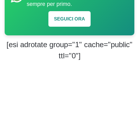
sempre per primo.
SEGUICI ORA
[esi adrotate group="1" cache="public"
ttl="0"]