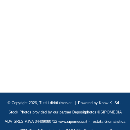
© Copyright 2026, Tutti i diritti riservati | Powered by
Know K. Srl
--
Stock Photos provided by our partner
Depositphotos
©SIPOMEDIA
ADV SRLS P.IVA 04409080712 www.sipomedia.it - Testata Giornalistica