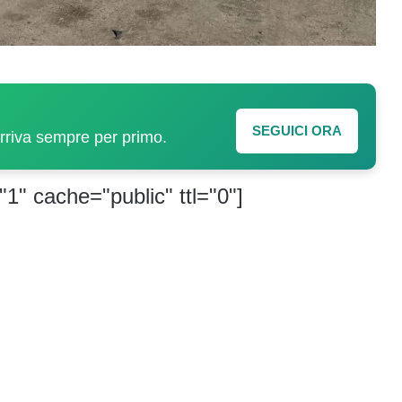
SEGUICI ORA
arriva sempre per primo.
"1" cache="public" ttl="0"]