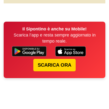
Il Sipontino è anche su Mobile!
Scarica l’app e resta sempre aggiornato in
tempo reale.
SCARICA ORA