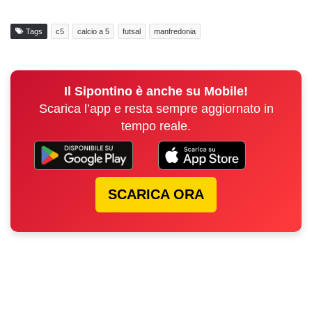
Tags
c5
calcio a 5
futsal
manfredonia
Il Sipontino è anche su Mobile!
Scarica l’app e resta sempre aggiornato in
tempo reale.
SCARICA ORA