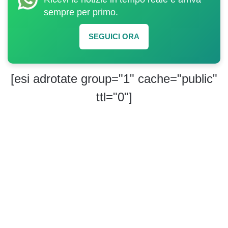
sempre per primo.
SEGUICI ORA
[esi adrotate group="1" cache="public"
ttl="0"]