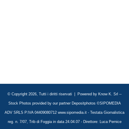
© Copyright 2026, Tutti i diritti riservati | Powered by
Know K. Srl
--
Stock Photos provided by our partner
Depositphotos
©SIPOMEDIA
ADV SRLS P.IVA 04409080712 www.sipomedia.it - Testata Giornalistica
reg. n. 7/07, Trib di Foggia in data 24.04.07 - Direttore: Luca Pernice