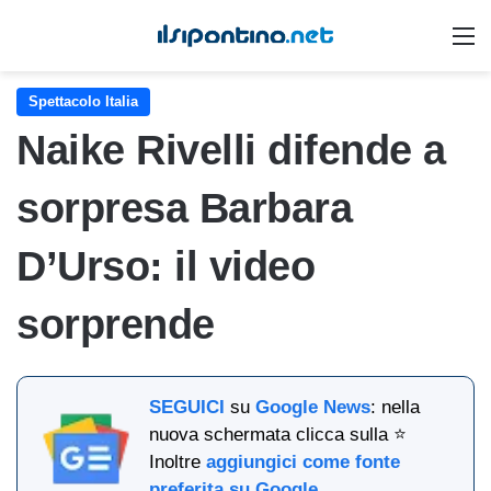
M
Spettacolo Italia
Naike Rivelli difende a
sorpresa Barbara
D’Urso: il video
sorprende
SEGUICI
su
Google News
: nella
nuova schermata clicca sulla ⭐
Inoltre
aggiungici come fonte
preferita su Google