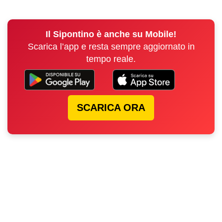
Il Sipontino è anche su Mobile!
Scarica l’app e resta sempre aggiornato in
tempo reale.
SCARICA ORA