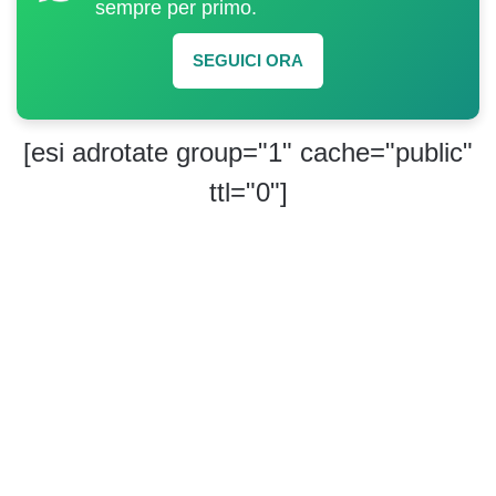
sempre per primo.
SEGUICI ORA
[esi adrotate group="1" cache="public"
ttl="0"]