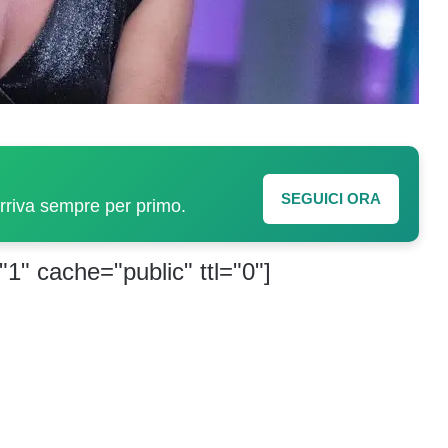
SEGUICI ORA
arriva sempre per primo.
"1" cache="public" ttl="0"]