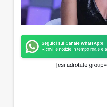
Seguici sul Canale WhatsApp!
Ricevi le notizie in tempo reale e 
[esi adrotate group=