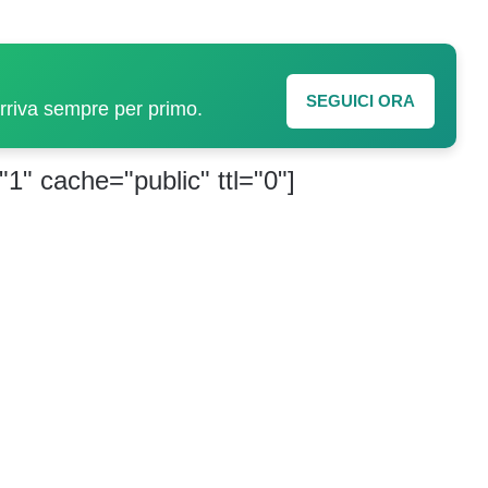
SEGUICI ORA
arriva sempre per primo.
"1" cache="public" ttl="0"]