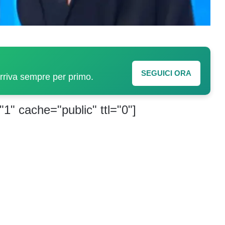
SEGUICI ORA
arriva sempre per primo.
"1" cache="public" ttl="0"]