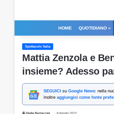
HOME
QUOTIDIANO
Spettacolo Italia
Mattia Zenzola e Be
insieme? Adesso par
SEGUICI
su
Google News
: nella nu
Inoltre
aggiungici come fonte prefe
Giulia Bertaccini
8 Agosto 2023