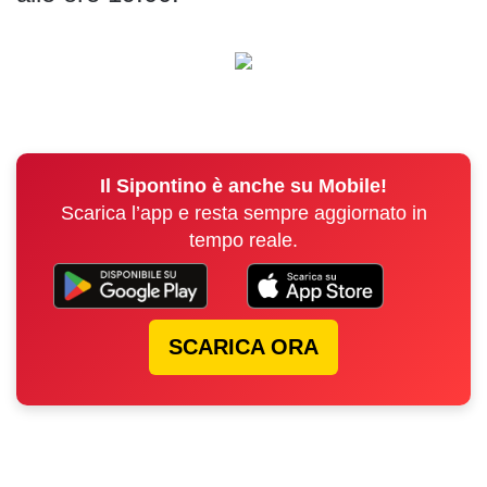
Il Sipontino è anche su Mobile!
Scarica l’app e resta sempre aggiornato in
tempo reale.
SCARICA ORA