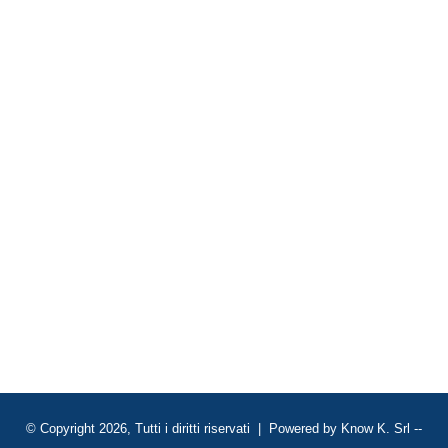
© Copyright 2026, Tutti i diritti riservati | Powered by
Know K. Srl
--