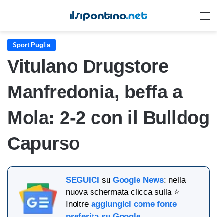
M
Sport Puglia
Vitulano Drugstore
Manfredonia, beffa a
Mola: 2-2 con il Bulldog
Capurso
SEGUICI
su
Google News
: nella
nuova schermata clicca sulla ⭐
Inoltre
aggiungici come fonte
preferita su Google