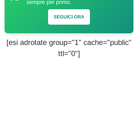
sempre per primo.
SEGUICI ORA
[esi adrotate group="1" cache="public"
ttl="0"]