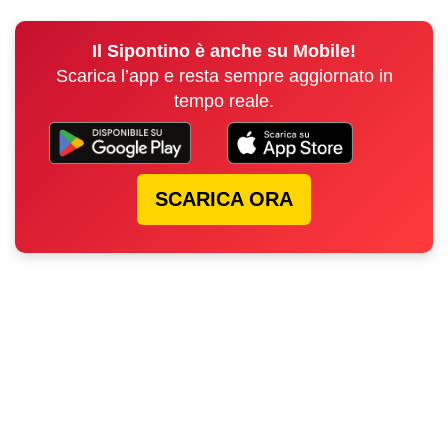
Il Sipontino è anche su Mobile!
Scarica l’app e resta sempre aggiornato in
tempo reale.
SCARICA ORA