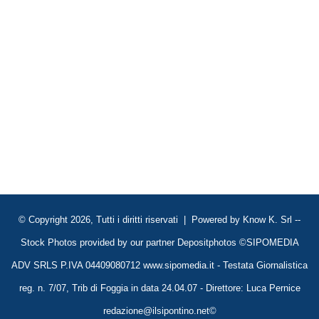
© Copyright 2026, Tutti i diritti riservati | Powered by
Know K. Srl
--
Stock Photos provided by our partner
Depositphotos
©SIPOMEDIA
ADV SRLS P.IVA 04409080712 www.sipomedia.it - Testata Giornalistica
reg. n. 7/07, Trib di Foggia in data 24.04.07 - Direttore: Luca Pernice
redazione@ilsipontino.net©