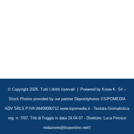
© Copyright 2026, Tutti i diritti riservati | Powered by
Know K. Srl
--
Stock Photos provided by our partner
Depositphotos
©SIPOMEDIA
ADV SRLS P.IVA 04409080712 www.sipomedia.it - Testata Giornalistica
reg. n. 7/07, Trib di Foggia in data 24.04.07 - Direttore: Luca Pernice
redazione@ilsipontino.net©