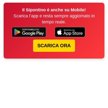
Il Sipontino è anche su Mobile!
Scarica l’app e resta sempre aggiornato in
tempo reale.
SCARICA ORA