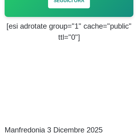
SEGUICI ORA
[esi adrotate group="1" cache="public"
ttl="0"]
Manfredonia 3 Dicembre 2025