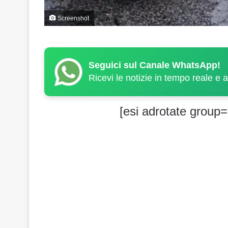
Screenshot
Seguici sul Canale WhatsApp!
Ricevi le notizie in tempo reale e 
[esi adrotate group=