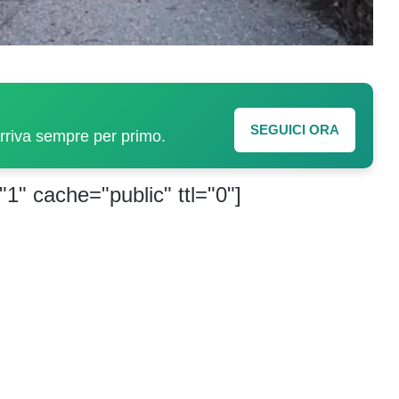
SEGUICI ORA
arriva sempre per primo.
"1" cache="public" ttl="0"]