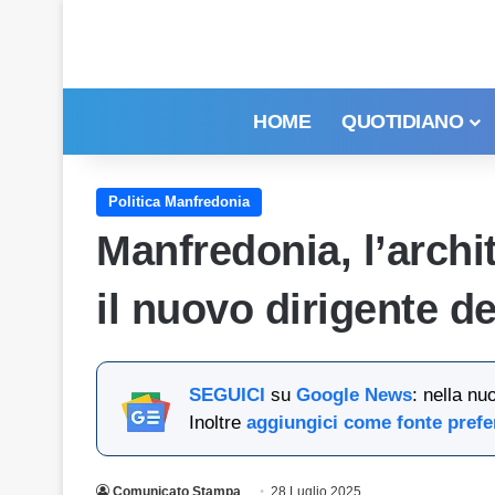
HOME
QUOTIDIANO
Politica Manfredonia
Manfredonia, l’archi
il nuovo dirigente de
SEGUICI
su
Google News
: nella nu
Inoltre
aggiungici come fonte prefe
Comunicato Stampa
28 Luglio 2025