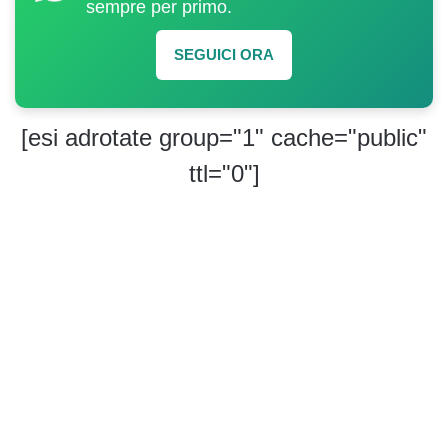
sempre per primo.
SEGUICI ORA
[esi adrotate group="1" cache="public"
ttl="0"]