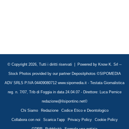
© Copyright 2026, Tutti i diritti riservati | Powered by
Know K. Srl
--
Stock Photos provided by our partner
Depositphotos
©SIPOMEDIA
ADV SRLS P.IVA 04409080712 www.sipomedia.it - Testata Giornalistica
reg. n. 7/07, Trib di Foggia in data 24.04.07 - Direttore: Luca Pernice
redazione@ilsipontino.net©
Chi Siamo
Redazione
Codice Etico e Deontologico
Collabora con noi
Scarica l’app
Privacy Policy
Cookie Policy
GDPR
Pubblicità
Segnala una notizia