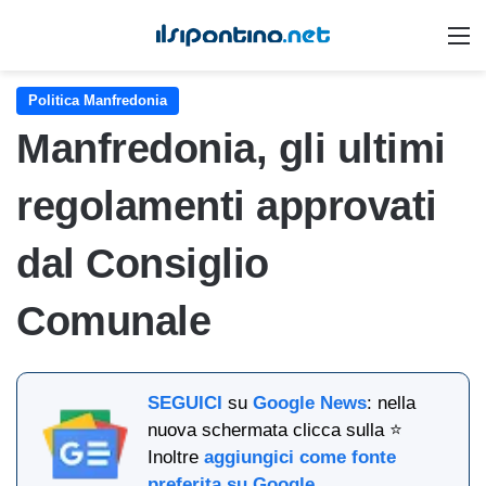
M
Politica Manfredonia
Manfredonia, gli ultimi
regolamenti approvati
dal Consiglio
Comunale
SEGUICI
su
Google News
: nella
nuova schermata clicca sulla ⭐
Inoltre
aggiungici come fonte
preferita su Google