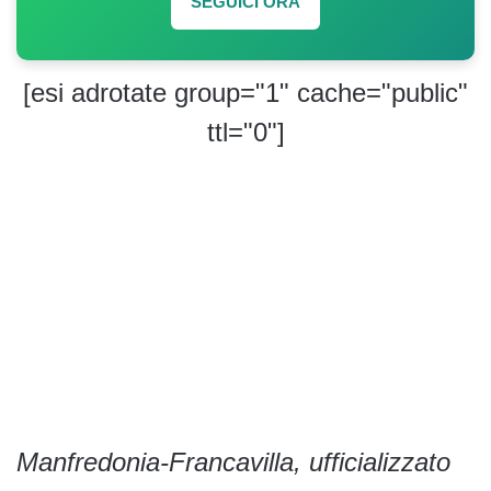
SEGUICI ORA
[esi adrotate group="1" cache="public"
ttl="0"]
Manfredonia-Francavilla, ufficializzato