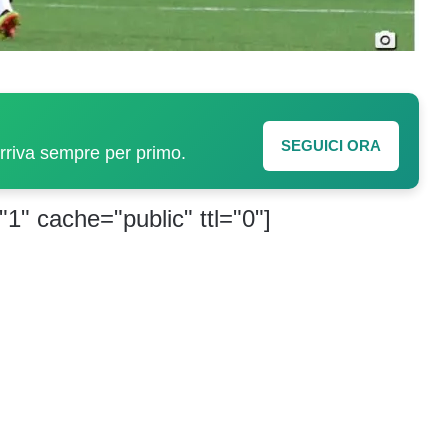
SEGUICI ORA
arriva sempre per primo.
"1" cache="public" ttl="0"]