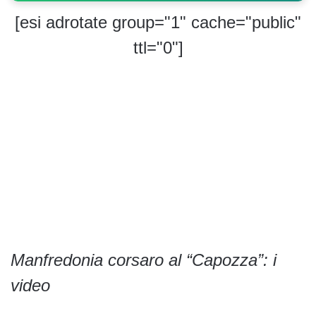
[esi adrotate group="1" cache="public"
ttl="0"]
Manfredonia corsaro al “Capozza”: i
video