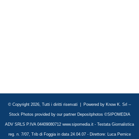
© Copyright 2026, Tutti i diritti riservati | Powered by
Know K. Srl
--
Stock Photos provided by our partner
Depositphotos
©SIPOMEDIA
ADV SRLS P.IVA 04409080712 www.sipomedia.it - Testata Giornalistica
reg. n. 7/07, Trib di Foggia in data 24.04.07 - Direttore: Luca Pernice