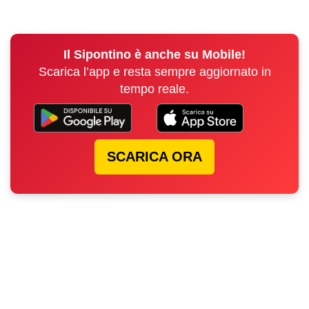
Il Sipontino è anche su Mobile!
Scarica l’app e resta sempre aggiornato in
tempo reale.
SCARICA ORA