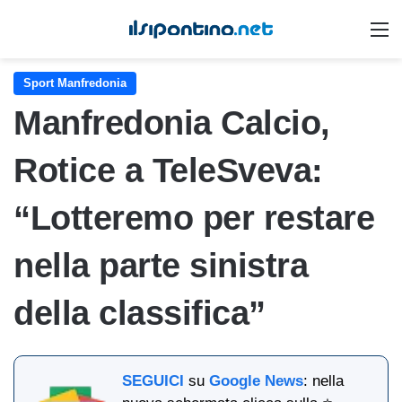
M
Sport Manfredonia
Manfredonia Calcio,
Rotice a TeleSveva:
“Lotteremo per restare
nella parte sinistra
della classifica”
SEGUICI
su
Google News
: nella