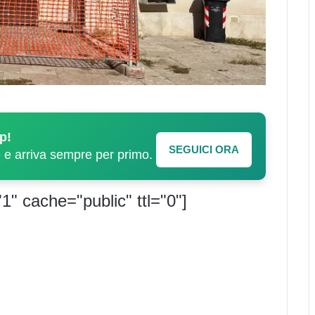
p!
SEGUICI ORA
e e arriva sempre per primo.
1" cache="public" ttl="0"]