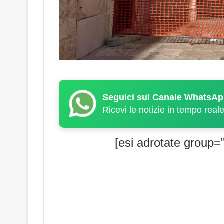
Seguici sul Canale WhatsAp
Ricevi le notizie in tempo real
[esi adrotate group="