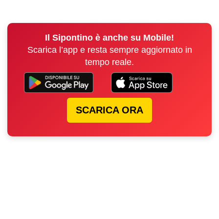
Il Sipontino è anche su Mobile!
Scarica l’app e resta sempre aggiornato in
tempo reale.
SCARICA ORA