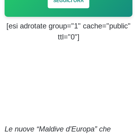
SEGUICI ORA
[esi adrotate group="1" cache="public"
ttl="0"]
Le nuove “Maldive d’Europa” che