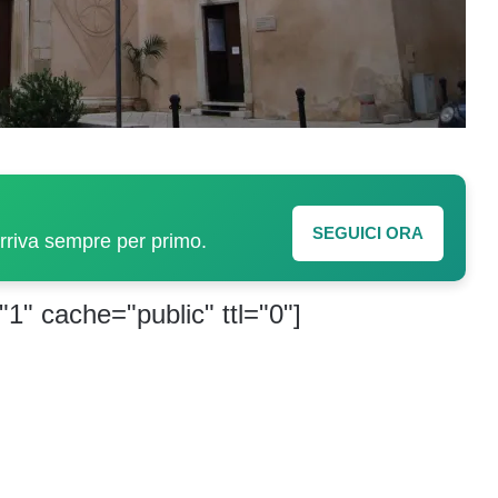
SEGUICI ORA
arriva sempre per primo.
"1" cache="public" ttl="0"]