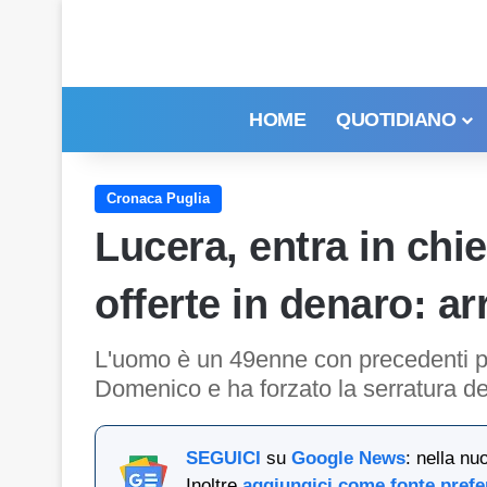
HOME
QUOTIDIANO
Cronaca Puglia
Lucera, entra in chie
offerte in denaro: ar
L'uomo è un 49enne con precedenti pen
Domenico e ha forzato la serratura dei
SEGUICI
su
Google News
: nella nu
Inoltre
aggiungici come fonte prefe