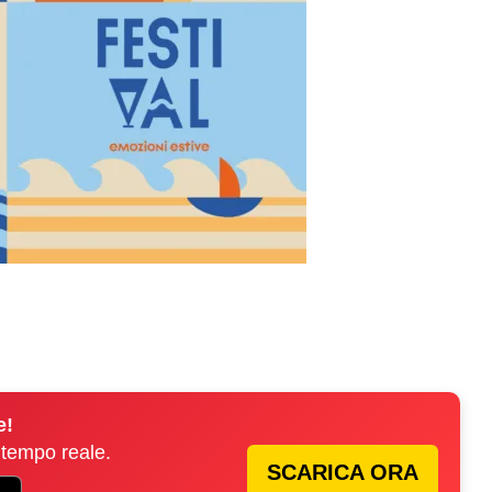
e!
 tempo reale.
SCARICA ORA