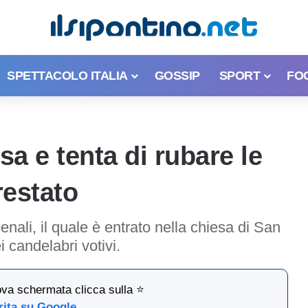
SPETTACOLO ITALIA
GOSSIP
SPORT
FO
sa e tenta di rubare le
restato
ali, il quale è entrato nella chiesa di San
 candelabri votivi.
ova schermata clicca sulla ⭐
rita su Google