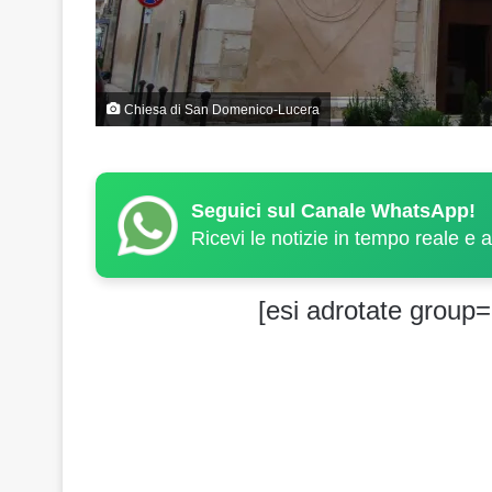
Chiesa di San Domenico-Lucera
Seguici sul Canale WhatsApp!
Ricevi le notizie in tempo reale e 
[esi adrotate group=