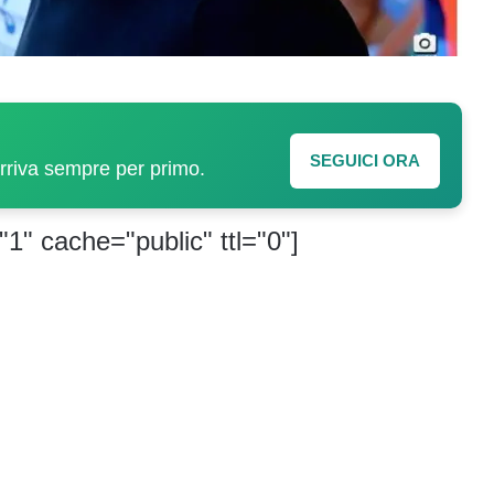
SEGUICI ORA
arriva sempre per primo.
"1" cache="public" ttl="0"]